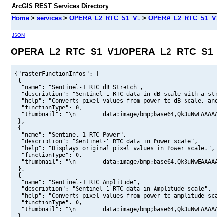
ArcGIS REST Services Directory
Home
>
services
>
OPERA_L2_RTC_S1_V1
>
OPERA_L2_RTC_S1_V1
JSON
OPERA_L2_RTC_S1_V1/OPERA_L2_RTC_S1_V
{"rasterFunctionInfos": [
 {
  "name": "Sentinel-1 RTC dB Stretch",
  "description": "Sentinel-1 RTC data in dB scale with a stretch applied",
  "help": "Converts pixel values from power to dB scale, and applies a min-max stretch from -25 to 0.",
  "functionType": 0,
  "thumbnail": "\n        data:image/bmp;base64,Qk3uNwEAAAAAADYAAAAoAAAAyAAAAIUAAAABABgAAAAAALg3AQAAAAAAAAAAAAAAAAAAAAAA////////////////////////////////////////////////////////////////////////////////////////////////////////////////////////////////////////////////////////////////////////////////////////////////////////////zc3Nurq6u7u7sbGxzs7O1tbWxcXFq6urxsbGv7+/vLy8rKyswMDAwcHBs7Ozr6+vp6enrKysrq6up6enq6urq6urqqqqtbW1vLy8sLCw/f39mJiYycnJ1dXV5eXlz8/PxsbGy8vLTExMTk5OTU1NdnZ2c3NzZGRkY2NjYmJiWVlZVVVVTU1NUlJSVlZWVlZWVVVVTk5OXl5eWFhYUlJSWVlZXFxcYmJiY2NjZWVlXV1dW1tbaGhobm5ucnJycXFxf39/eXl5f39/goKCgICAhISEioqKioqKiYmJh4eHioqKjIyMiIiIgICAhYWFfX19fHx8gYGBfHx8f39/e3t7dnZ2cHBwdnZ2bW1tcnJyc3Nzc3NzbW1tcXFxbGxsdHR0e3t7dnZ2dnZ2fHx8dnZ2gICAcXFxeHh4enp6bGxscXFxZGRkbW1tZGRkZGRkYGBgXl5eX19fYGBgVlZWUVFRUVFRSUlJUFBQWFhYVVVVVFRUV1dXV1dXTExMXFxcSUlJUVFROzs7QUFBQEBAPz8/PDw8OTk5PDw8sbGx////////////////////////////////////////////////////////////////////////////////////////////////////////////////////////////////////////////////////////////////////////////////////////////////////////////////////////////////////////////////////////////vLy8ra2trKyssrKypqamqqqqwsLCsbGxqKiovLy8urq6sLCwxsbGurq6u7u7pqamsbGx3Nzcvr6+ubm5v7+/ra2trq6uvb29uLi4x8fH////ysrK3d3d3t7ew8PDw8PDwMDAwMDAy8vLPz8/R0dHRkZGZ2dnampqYGBgYmJiXl5eXFxcTk5OVVVVTExMT09PUlJSVFRUUlJSVFRUXl5eVVVVTk5OV1dXYmJiZ2dnZGRkWFhYYWFhZmZmbGxscXFxdXV1d3d3d3d3eHh4enp6goKChYWFh4eHh4eHh4eHi4uLgICAi4uLiIiIfX19fHx8fHx8gICAenp6eXl5eHh4bW1tcXFxdnZ2eHh4dXV1bm5ucnJybW1tbW1tcHBwcnJycHBweHh4e3t7bW1teHh4d3d3cnJyenp6bm5uampqYmJiY2NjZWVlZmZmZWVlY2NjV1dXYWFhVlZWWFhYVlZWVFRUUFBQWVlZWlpaTk5OY2NjVVVVYGBgV1dXVlZWTExMUVFRRUVFPz8/UVFRPT09PDw8Pj4+PDw87Ozs////////////////////////////////////////////////////////////////////////////////////////////////////////////////////////////////////////////////////////////////////////////////////////////////////////////////////////////////////////////////////////6enpyMjIs7OztbW1oaGhuLi4vLy8xMTEra2tyMjIsrKyuLi41tbWr6+vurq6urq6ubm5vr6+v7+/v7+/0tLStLS01tbWv7+/v7+/uLi4yMjI////ubm54eHh7OzsysrKw8PDx8fHtLS0urq6wMDAj4+PQEBAODg4Xl5eX19fUVFRWFhYYGBgV1dXUFBQTk5ORkZGRUVFV1dXVlZWUFBQUVFRWlpaW1tbV1dXVVVVWVlZWlpaZmZmYWFhY2NjY2Njbm5ub29vcHBwfX19fn5+d3d3b29veXl5fX19i4uLeHh4enp6fX19fX19fX19eHh4fX19fHx8e3t7e3t7dnZ2fHx8enp6eHh4eHh4d3d3b29vdXV1cnJycnJycHBwdnZ2bm5udHR0ZmZmcnJya2trdXV1cXFxbW1tcXFxcnJyaWlpaWlpY2NjYGBgYmJiXl5eY2NjU1NTYWFhWlpaUFBQUVFRU1NTUFBQWlpaYWFhWVlZVVVVXFxcW1tbWVlZVVVVV1dXSUlJQUFBREREPDw8Q0NDSEhITk5OQ0ND////////////////////////////////////////////////////////////////////////////////////////////////////////////////////////////////////////////////////////////////////////////////////////////////////////////////////////////////////////////////////////////zc3NzMzMv7+/t7e3wcHBwsLCwMDAx8fHvb29y8vLz8/Pt7e3qamptLS0wcHBu7u7u7u7s7Oztra2rq6urq6uvLy8r6+vvb29tLS0/f39////6OjomZmZ1dXV19fXv7+/qampvLy81dXVr6+vx8fH////09PTMzMzUFBQXV1dWFhYQkJCUVFRUlJSRkZGSUlJSkpKPz8/TU1NUVFRRkZGVFRUU1NTWVlZXV1dUlJSUVFRUlJSZmZmaWlpWlpaZGRkbm5ub29vcnJydnZ2enp6c3NzdnZ2cXFxb29ve3t7gICAcHBwc3NzcXFxb29venp6fHx8dHR0dHR0cHBwfHx8cnJycnJydHR0dnZ2bW1tdnZ2dnZ2cnJyeHh4c3Nzbm5ucXFxcXFxbW1tc3NzcHBwbm5udXV1cXFxbGxsampqc3NzaWlpZGRka2trU1NTY2NjVlZWXV1dV1dXV1dXWlpaUFBQTExMTU1NXl5eWFhYS0tLUVFRTU1NT09PWlpaXFxcS0tLS0tLTk5OTExMREREUVFRPz8/OTk5QUFB////////////////////////////////////////////////////////////////////////////////////////////////////////////////////////////////////////////////////////////////////////////////////////////////////////////////////////////////////////////////////////////t7e3vb29ysrKysrKtra2yMjIurq6tLS0sbGxs7OztLS0t7e3xcXF39/fqKioy8vLvb29t7e3uLi4uLi4z8/Pvb2909PT4+Pj39/f5+fn6Ojot7e3xMTE/v7+8vLy0dHRvb29xcXF1tbW1tbW6enp+vr69vb23d3dtbW1OTk5TExMUFBQPDw8RkZGSEhIRkZGQUFBR0dHR0dHQUFBRkZGRERETU1NVVVVVlZWTk5OU1NTWVlZTU1NW1tbYGBgaWlpa2traWlpaGhobm5uc3Nzb29vcnJyb29vcHBwa2trcnJyc3NzcnJydHR0aGhobGxsbm5uc3Nzd3d3dXV1dXV1eXl5eHh4enp6cHBwdXV1a2trbW1tZ2dnampqb29vbm5ua2trbm5ucHBwcHBwbGxsZWVlYWFhaWlpYWFheHh4Xl5eYWFhZmZma2trXV1dUlJSYmJiWlpaV1dXVVVVVVVVTU1NXFxcWVlZVlZWW1tbUVFRTk5OTExMTU1NUlJSUlJSTExMPz8/VFRUQUFBVlZWRkZGQEBARkZG7u7u////////////////////////////////////////////////////////////////////////////////////////////////////////////////////////////////////////////////////////////////////////////////////////////////////////////////////////////////////////////////////////2dnZ0tLSsrKyx8fHvLy8t7e3ysrKxMTEuLi4urq6yMjIxMTEv7+/v7+/q6uro6OjxMTEsrKyvr6+vr6+qqqq09PT3d3dx8fHqqqq6urq2dnZuLi4paWlubm5ra2tvr6+wMDA8vLyn5+fsLCwvLy80dHR9vb2sbGxx8fHw8PDvr6+JiYmODg4RkZGLS0tS0tLTExMQ0NDUlJSQkJCPz8/ODg4RERER0dHSEhIVFRUTU1NUFBQVlZWV1dXT09PWFhYYmJiampqampqbm5ucXFxbGxsb29va2trZGRkaGhob29vcHBwcHBweXl5b29vbm5ubm5uZGRkdXV1cHBwcXFxdnZ2aWlpbW1tYWFhZ2dnZGRkZ2dnYWFhY2NjX19fbW1tdnZ2YmJibGxsbGxsY2Nja2trYWFhXV1dYGBgW1tbZGRkV1dXYGBgZGRkYGBgZGRkVlZWZWVlXl5eYGBgSUlJUlJSUlJSTExMUFBQT09PTExMTk5OUFBQVFRUW1tbTk5OWVlZT09PWFhYT09PUVFRRkZGUlJSQEBAQ0ND////////////////////////////////////////////////////////////////////////////////////////////////////////////////////////////////////////////////////////////////////////////////////////////////////////////////////////////////////////////////////////////z8/PxsbGw8PDu7u7w8PD0NDQxMTEs7OzxsbGurq6ubm5vr6+ubm52dnZtLS0zMzMu7u7xcXFs7OzsLCwsbGxzMzMrq6utLS07Ozs4ODgzs7OuLi4urq6srKysLCwurq67Ozs////yMjIjY2Nr6+vwcHBubm509PT1NTUvLy8qamps7OzycnJOzs7MzMzLS0tLi4uNDQ0Q0NDVFRUPT09Ojo6PDw8PT09NDQ0SEhIUFBQR0dHSEhITExMVFRUTU1NS0tLXl5eXV1dZGRkaWlpZWVlZGRkY2NjaGhoaWlpcHBwbm5ucHBwc3NzeXl5Z2dna2trcnJyampqbm5uZ2dnZ2dna2trampqZ2dnYWFhXFxcaWlpX19fYmJiZGRkZWVla2traGhobGxsY2NjampqaGhoYWFhaGhoaWlpY2NjW1tbXl5eU1NTUlJSbm5uXFxcWVlZZmZmXl5eV1dXVVVVV1dXWlpaT09PT09PVlZWWFhYSkpKRUVFV1dXV1dXWVlZREREQEBASkpKUFBQT09PUlJSRERESUlJUVFR////////////////////////////////////////////////////////////////////////////////////////////////////////////////////////////////////////////////////////////////////////////////////////////////////////////////////////////////////////////////////////////yMjIurq6ra2tsLCwxcXFu7u7vLy8xMTEvLy8xsbGwMDAvb29vLy8t7e3srKyvLy8vb29u7u7sLCwqKio7+/vurq6qqqq2NjYzc3Ntra2vLy8t7e3uLi4srKyra2tu7u74ODg4uLizMzMq6urs7Ozs7Ozurq6yMjIw8PDwMDAsLCwrKyspKSksLCwx8fHKysrLy8vKysrJCQkPz8/Q0NDPj4+Nzc3MjIyLy8vLS0tPT09SEhIPz8/Pz8/QEBATU1NSUlJRkZGVVVVYGBgYWFhXV1dXV1dX19fXFxcXFxcVlZWa2trcXFxe3t7paWlc3NzampqbW1tb29vb29vaGhoZWVlYmJiXl5eYmJiXV1dY2NjWlpaX19fV1dXZWVlYmJiZGRkYmJibW1taGhoX19fXV1dW1tbYmJiVVVVZWVlWVlZWVlZYWFhX19fVlZWZWVlYGBgV1dXXl5eVFRUYWFhW1tbWVlZVFRUXFxcT09PRkZGUlJSSUlJWFhYUFBQUFBQUlJSU1NTRERER0dHRkZGT09PREREPj4+iIiI////////////////////////////////////////////////////////////////////////////////////////////////////////////////////////////////////////////////////////////////////////////////////////////////////////////////////////////////////////////////////////////xcXFu7u7wsLCzMzMtra25eXlubm5urq6vr6+sbGxwMDArq6uu7u7xMTEycnJwsLCvLy8xMTEx8fH5ubm5ubmvr6+wsLC8fHxs7OzycnJs7OzyMjIwcHBra2tycnJyMjI5eXltbW13NzcycnJr6+vw8PDsrKyoqKitbW1rq6up6enpKSknZ2dlJSUurq6wsLCvb29fn5+GRkZGxsbOzs7Pz8/ODg4MjIyJSUlJSUlKysrNjY2PDw8PDw8QEBASkpKVVVVUlJSQkJCPT09V1dXWVlZWVlZV1dXS0tLTk5OVVVVUFBQYGBgcHBwdXV1dHR0ampqYGBga2trXl5ebW1taWlpZGRkYWFhXFxcXl5eVFRUW1tbXl5eV1dXWVlZWVlZXl5eampqaWlpZGRkZGRkYGBgbm5uYWFhYGBgZGRkUlJSW1tbVFRUXFxcV1dXVFRUW1tbU1NTU1NTYGBgZGRkUFBQU1NTVFRUU1NTTk5OW1tbQ0NDSEhITU1NSkpKTk5OS0tLQ0NDT09PT09PRUVFSEhISEhIRkZGx8fH////////////////////////////////////////////////////////////////////////////////////////////////////////////////////////////////////////////////////////////////////////////////////////////////////////////////////////////////////////////////////////2dnZubm5r6+v0dHRvLy80NDQ2traysrKzs7O5OTksrKyurq6ubm5urq62dnZsbGxvr6+5ubm6Ojo6urq3t7eysrK0NDQ09PT5eXlvb29uLi4ra2tu7u7wsLCtbW1uLi4s7OzsrKy3t7e2NjYxMTEy8vLvb29ubm5qqqqt7e3ra2ts7OzoKCgpKSktra2pqamvb29qKiotLS0vb29ycnJbW1tODg4MDAwMTExMzMzHR0dGhoaHR0dRUVFODg4Ly8vPj4+OTk5TExMW1tbUVFRR0dHRkZGWFhYTk5OUFBQV1dXVlZWTk5OV1dXXV1dbW1tampqcHBwZ2dnWVlZTk5OV1dXVlZWYWFhZGRkaWlpY2NjW1tbYWFhT09PWlpaW1tbT09PW1tbXV1daGhoWVlZaGhoWVlZZGRkXFxcWVlZY2NjXV1dU1NTXl5eT09PVVVVWFhYVlZWWlpaXl5eXFxcVlZWS0tLWVlZS0tLTk5OUFBQUVFRTExMQkJCUlJSUFBQR0dHQEBAQ0NDRUVFQkJCQ0NDQ0NDOjo6Tk5O////////////////////////////////////////////////////////////////////////////////////////////////////////////////////////////////////////////////////////////////////////////////////////////////////////////////////////////////////////////////////////////wcHBwMDA2dnZvLy82traq6urw8PDxcXFvb29ysrKvr6+xsbGwcHBpaWltLS0qqqqx8fH2tra4eHh4ODg09PTvLy8srKyzMzM7OzswcHBt7e3s7Ozvb29vLy8wsLCx8fHxcXFxcXFz8/P2trawcHBxcXFy8vLubm5ubm5urq6paWltLS0z8/P0dHRt7e3u7u7wMDAra2ttra2wcHBycnJ0tLSurq6zMzMyMjIpKSkQkJCICAgFxcXHx8fLS0tLi4uMzMzKioqQEBAQUFBPz8/SEhIREREPT09SEhIVVVVU1NTTExMQ0NDQkJCVFRUV1dXZGRkbW1ta2trZWVlX19fQkJCZ2dnurq6VlZWXFxcVFRUWlpaVlZWU1NTWlpaWFhYTk5OVFRUUlJSWVlZW1tbY2NjYmJiXFxcZWVlWlpaYmJiWFhYY2NjWVlZV1dXUVFRWFhYXl5eWlpaVFRUWFhYU1NTVFRUT09PWVlZWVlZVFRUR0dHRUVFQ0NDUlJSPT09S0tLSkpKOjo6QEBAQ0NDRERETk5OQ0NDTk5O////////////////////////////////////////////////////////////////////////////////////////////////////////////////////////////////////////////////////////////////////////////////////////////////////////////////////////////////////////////////////////////uLi4wsLCurq6tbW1vLy8zc3NxMTEt7e3v7+/u7u7qampq6urq6urtbW1w8PDubm5w8PD5ubmtra2vb29urq6vLy8ycnJ6enp3Nzcu7u7urq609PTxsbGuLi4sLCw7u7uvr6+uLi42dnZvr6+ysrKtLS0srKyt7e31dXVw8PDy8vLzs7Ourq6xcXF1dXVwsLCzs7O09PTwsLCwMDAu7u7qqqqyMjIxMTEtLS0paWlt7e3sLCwuLi4xcXFnZ2dHBwcHh4eMzMzJCQkIiIiPj4+Ozs7UVFRREREMTExODg4QUFBQUFBPT09OTk5Ojo6Pz8/UVFRUVFRYGBgXV1dWVlZVFRU0tLS19fXWFhYRERETk5OVlZWXV1dSkpKTU1NT09PU1NTT09PT09PUlJSV1dXSEhITExMW1tbUFBQZGRkXV1dWVlZWVlZYmJiXFxcWVlZTU1NUVFRUVFRVFRUWFhYUlJSVFRUUlJSVFRUTk5OV1dXSUlJT09PTExMR0dHS0tLS0tLR0dHQkJCPz8/RkZGPT09Q0NDNDQ0Pj4+////////////////////////////////////////////////////////////////////////