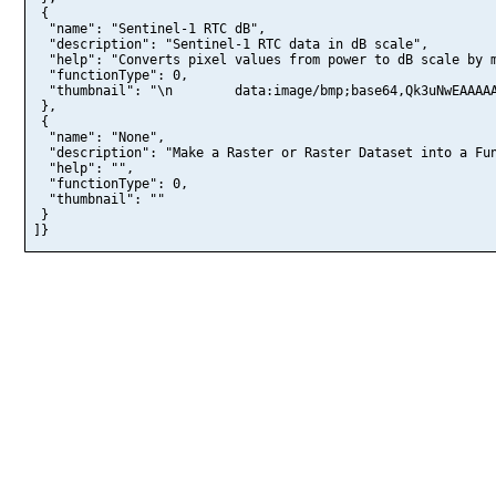
 },

 {

  "name": "None",

  "description": "Make a Raster or Raster Dataset into a Fun
  "help": "",

  "functionType": 0,

  "thumbnail": ""

 }

]}